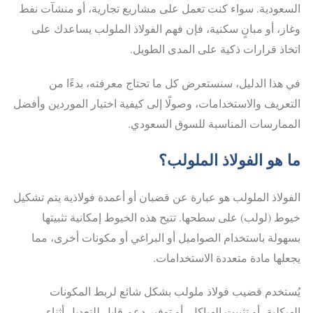
السعودية. سواء كنت تعمل على مشاريع تجارية، أو منشآت نفط
وغاز، أو مبانٍ سكنية، فإن فهم الفولاذ الملولب يساعدك على
اتخاذ قرارات ذكية على المدى الطويل.
في هذا الدليل، سنستعرض كل ما تحتاج معرفته، بدءًا من
التعريف والاستخدامات، وصولًا إلى كيفية اختيار الموردين وأفضل
الممارسات المناسبة للسوق السعودي.
ما هو الفولاذ الملولب؟
الفولاذ الملولب هو عبارة عن قضبان أو أعمدة فولاذية يتم تشكيل
خيوط (لولب) على سطحها. تتيح هذه الخيوط إمكانية تثبيتها
بسهولة باستخدام الصواميل أو البراغي أو مكونات أخرى، مما
يجعلها مادة متعددة الاستخدامات.
يُستخدم قضيب فولاذ ملولب بشكل شائع لربط المكونات
الهيكلية، أو تثبيت الهياكل، أو توفير دعم قابل للتعديل أثناء