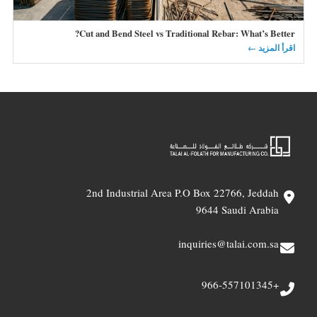
Cut and Bend Steel vs Traditional Rebar: What’s Better?
اقرأ المزيد ←
2nd Industrial Area P.O Box 22766, Jeddah
9644 Saudi Arabia
inquiries@talai.com.sa
+966-557101345