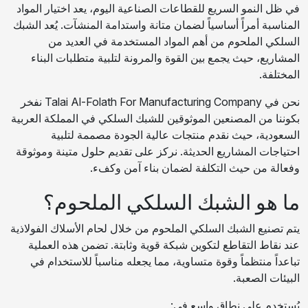
في ظل النمو السريع للقطاعات الصناعية اليوم، يعد اختيار المواد
المناسبة أمراً أساسياً لضمان متانة واستدامة المنشآت. يُعد الشبك
السلكي الملحوم من أهم المواد المستخدمة في العديد من
المشاريع، حيث يجمع بين القوة والمرونة لتلبية متطلبات البناء
المختلفة.
نحن في Talai Al-Folath For Manufacturing Company نفخر
بكوننا من المصنعين الموثوقين للشبك السلكي في المملكة العربية
السعودية، حيث نقدم منتجات عالية الجودة مصممة لتلبية
احتياجات المشاريع الحديثة. نركز على تقديم حلول متينة وموثوقة
وفعالة من حيث التكلفة لضمان بناء آمن وكفء.
ما هو الشبك السلكي الملحوم؟
يتم تصنيع الشبك السلكي الملحوم من خلال لحام الأسلاك الفولاذية
عند نقاط التقاطع لتكوين شبكة قوية وثابتة. تضمن هذه العملية
تباعداً منتظماً وقوة متساوية، مما يجعله مناسباً للاستخدام في
البيئات الصعبة.
يُستخدم على نطاق واسع في: