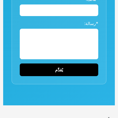
*رسالة:
يُقدِّم