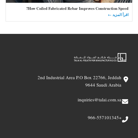
How Coiled Fabricated Rebar Improves Construction Speed?
اقرأ المزيد ←
2nd Industrial Area P.O Box 22766, Jeddah
9644 Saudi Arabia
inquiries@talai.com.sa
+966-557101345