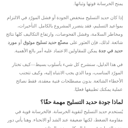
يمنح الخرسانة قوتها وثباتها.
إذا كان حديد التسليح منخفض الجودة أو فشل المورّد في الالتزام
بمواعيد التسليم، فقد يتضرر المشروع بالكامل. التأخيرات،
ومخاطر السلامة، وفشل الفحوصات، وارتفاع التكاليف كلها نتائج
مصنّع حديد تسليح موثوق
مورد
شائعة. لذلك، فإن العثور على
أو
حديد في جدة
يمكن للمقاولين الاعتماد عليه أمر بالغ الأهمية.
في هذا الدليل، سنشرح كل شيء بأسلوب بسيط—كيف تختار
المورّد المناسب، وما الذي يجب الانتباه إليه، وكيف تتجنب
الأخطاء الشائعة. بدون مصطلحات فنية معقدة، فقط نصائح
عملية يمكنك تطبيقها فعليًا.
لماذا جودة حديد التسليح مهمة حقًا؟
يُستخدم حديد التسليح لتقوية الخرسانة. فالخرسانة قوية في
مقاومة الضغط، لكنها ضعيفة عند الشد أو الانحناء. وهنا يأتي دور
حديد التسليح في ربط الهيكل ومنحه المتانة.