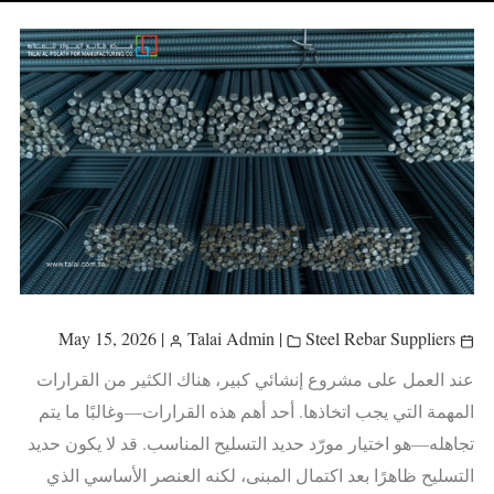
|
Talai Admin
|
Steel Rebar Suppliers
May 15, 2026
عند العمل على مشروع إنشائي كبير، هناك الكثير من القرارات
المهمة التي يجب اتخاذها. أحد أهم هذه القرارات—وغالبًا ما يتم
تجاهله—هو اختيار مورّد حديد التسليح المناسب. قد لا يكون حديد
التسليح ظاهرًا بعد اكتمال المبنى، لكنه العنصر الأساسي الذي