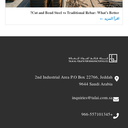
Cut and Bend Steel vs Traditional Rebar: What’s Better?
اقرأ المزيد ←
2nd Industrial Area P.O Box 22766, Jeddah
9644 Saudi Arabia
inquiries@talai.com.sa
+966-557101345