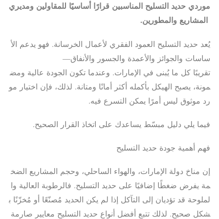
موردي
حديد
التسليح
المناسبين
قرارًا
أساسيًا
للمقاولين
ومديري
المشاريع
والمطورين
.
يُعد حديد التسليح العمود الفقري لأعمال الخرسانة. فهو يدعم الأ
ساسات والجوائز والأعمدة والجسور والأنفاق—
تقريبًا كل ما يُبنى في الإمارات. وعندما تكون الجودة عالية ومض
مونة، يصبح الهيكل بأكمله أكثر أمانًا ومتانة. لذلك، فإن اختيار مو
رد موثوق ليس أمرًا يمكن التسرع فيه.
فيما يلي دليل مبسّط يساعدك على اتخاذ القرار الصحيح.
فهم أهمية جودة حديد التسليح
إن مناخ دولة الإمارات، والهواء الساحلي، وحجم المشاريع الضخ
مة يفرض ضغطًا إضافيًا على حديد التسليح. فالرطوبة العالية وا
لملوحة قد تؤديان إلى التآكل إذا لم يكن الحديد مُصنّعًا أو مُخزّنًا ب
شكل صحيح. لذلك تتبع أفضل أنواع حديد التسليح معايير صارمة