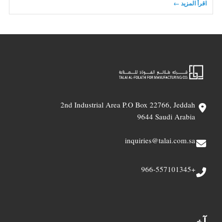
اقرأ المزيد ←
2nd Industrial Area P.O Box 22766, Jeddah
9644 Saudi Arabia
inquiries@talai.com.sa
+966-557101345
آخر